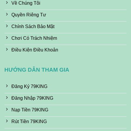
Về Chúng Tôi
Quyền Riêng Tư
Chính Sách Bảo Mật
Chơi Có Trách Nhiệm
Điều Kiện Điều Khoản
HƯỚNG DẪN THAM GIA
Đăng Ký 79KING
Đăng Nhập 79KING
Nạp Tiền 79KING
Rút Tiền 79KING