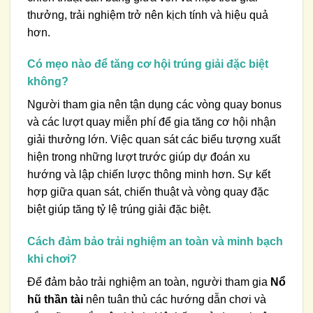
thưởng, trải nghiệm trở nên kịch tính và hiệu quả
hơn.
Có mẹo nào để tăng cơ hội trúng giải đặc biệt
không?
Người tham gia nên tận dụng các vòng quay bonus
và các lượt quay miễn phí để gia tăng cơ hội nhận
giải thưởng lớn. Việc quan sát các biểu tượng xuất
hiện trong những lượt trước giúp dự đoán xu
hướng và lập chiến lược thông minh hơn. Sự kết
hợp giữa quan sát, chiến thuật và vòng quay đặc
biệt giúp tăng tỷ lệ trúng giải đặc biệt.
Cách đảm bảo trải nghiệm an toàn và minh bạch
khi chơi?
Để đảm bảo trải nghiệm an toàn, người tham gia
Nổ
hũ thần tài
nên tuân thủ các hướng dẫn chơi và