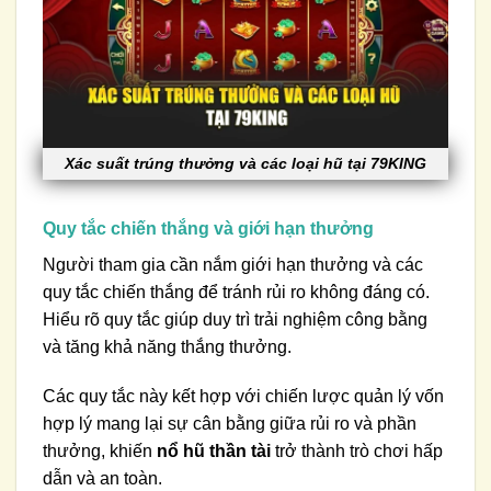
Xác suất trúng thưởng và các loại hũ tại 79KING
Quy tắc chiến thắng và giới hạn thưởng
Người tham gia cần nắm giới hạn thưởng và các
quy tắc chiến thắng để tránh rủi ro không đáng có.
Hiểu rõ quy tắc giúp duy trì trải nghiệm công bằng
và tăng khả năng thắng thưởng.
Các quy tắc này kết hợp với chiến lược quản lý vốn
hợp lý mang lại sự cân bằng giữa rủi ro và phần
thưởng, khiến
nổ hũ thần tài
trở thành trò chơi hấp
dẫn và an toàn.