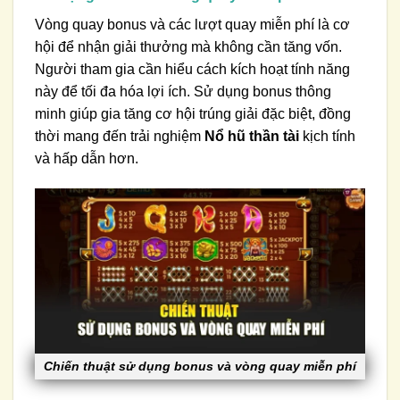
Vòng quay bonus và các lượt quay miễn phí là cơ
hội để nhận giải thưởng mà không cần tăng vốn.
Người tham gia cần hiểu cách kích hoạt tính năng
này để tối đa hóa lợi ích. Sử dụng bonus thông
minh giúp gia tăng cơ hội trúng giải đặc biệt, đồng
thời mang đến trải nghiệm
Nổ hũ thần tài
kịch tính
và hấp dẫn hơn.
Chiến thuật sử dụng bonus và vòng quay miễn phí