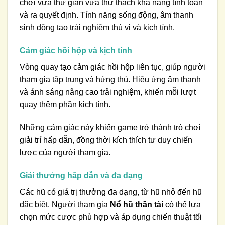
chơi vừa thư giãn vừa thử thách khả năng tính toán
và ra quyết định. Tính năng sống động, âm thanh
sinh động tạo trải nghiệm thú vị và kịch tính.
Cảm giác hồi hộp và kịch tính
Vòng quay tạo cảm giác hồi hộp liên tục, giúp người
tham gia tập trung và hứng thú. Hiệu ứng âm thanh
và ánh sáng nâng cao trải nghiệm, khiến mỗi lượt
quay thêm phần kịch tính.
Những cảm giác này khiến game trở thành trò chơi
giải trí hấp dẫn, đồng thời kích thích tư duy chiến
lược của người tham gia.
Giải thưởng hấp dẫn và đa dạng
Các hũ có giá trị thưởng đa dạng, từ hũ nhỏ đến hũ
đặc biệt. Người tham gia
Nổ hũ thần tài
có thể lựa
chọn mức cược phù hợp và áp dụng chiến thuật tối