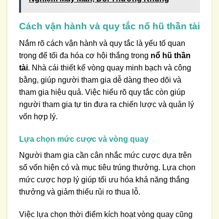
Cách vận hành và quy tắc nổ hũ thần tài
Nắm rõ cách vận hành và quy tắc là yếu tố quan
trọng để tối đa hóa cơ hội thắng trong
nổ hũ thần
tài
. Nhà cái thiết kế vòng quay minh bạch và công
bằng, giúp người tham gia dễ dàng theo dõi và
tham gia hiệu quả. Việc hiểu rõ quy tắc còn giúp
người tham gia tự tin đưa ra chiến lược và quản lý
vốn hợp lý.
Lựa chọn mức cược và vòng quay
Người tham gia cần cân nhắc mức cược dựa trên
số vốn hiện có và mục tiêu trúng thưởng. Lựa chọn
mức cược hợp lý giúp tối ưu hóa khả năng thắng
thưởng và giảm thiểu rủi ro thua lỗ.
Việc lựa chọn thời điểm kích hoạt vòng quay cũng