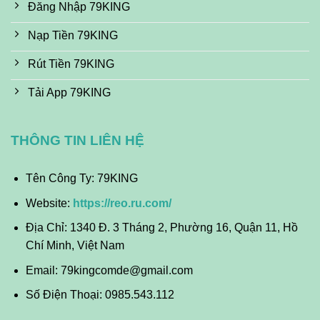
Đăng Nhập 79KING
Nạp Tiền 79KING
Rút Tiền 79KING
Tải App 79KING
THÔNG TIN LIÊN HỆ
Tên Công Ty: 79KING
Website:
https://reo.ru.com/
Địa Chỉ: 1340 Đ. 3 Tháng 2, Phường 16, Quận 11, Hồ
Chí Minh, Việt Nam
Email:
79kingcomde@gmail.com
Số Điện Thoại: 0985.543.112