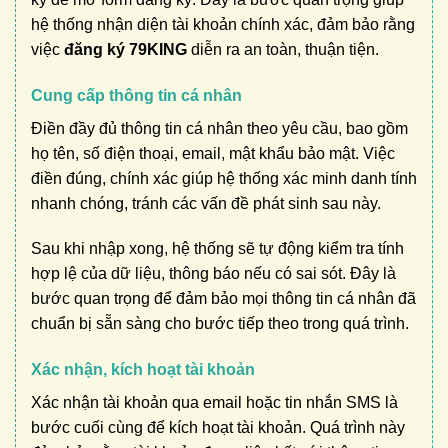
hệ thống nhận diện tài khoản chính xác, đảm bảo rằng
việc
đăng ký 79KING
diễn ra an toàn, thuận tiện.
Cung cấp thông tin cá nhân
Điền đầy đủ thông tin cá nhân theo yêu cầu, bao gồm
họ tên, số điện thoại, email, mật khẩu bảo mật. Việc
điền đúng, chính xác giúp hệ thống xác minh danh tính
nhanh chóng, tránh các vấn đề phát sinh sau này.
Sau khi nhập xong, hệ thống sẽ tự động kiểm tra tính
hợp lệ của dữ liệu, thông báo nếu có sai sót. Đây là
bước quan trọng để đảm bảo mọi thông tin cá nhân đã
chuẩn bị sẵn sàng cho bước tiếp theo trong quá trình.
Xác nhận, kích hoạt tài khoản
Xác nhận tài khoản qua email hoặc tin nhắn SMS là
bước cuối cùng để kích hoạt tài khoản. Quá trình này