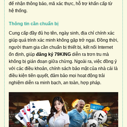
để nhận thông báo, mã xác thực, hỗ trợ khẩn cấp từ
hệ thống.
Thông tin cần chuẩn bị
Cung cấp đầy đủ họ tên, ngày sinh, địa chỉ chính xác
giúp quá trình xác minh không gặp trở ngại. Đồng thời,
người tham gia cần chuẩn bị thiết bị, kết nối Internet
ổn định, giúp
đăng ký 79KING
diễn ra trơn tru mà
không bị gián đoạn giữa chừng. Ngoài ra, việc đồng ý
với các điều khoản, chính sách bảo mật của nhà cái là
điều kiện tiên quyết, đảm bảo mọi hoạt động trải
nghiệm diễn ra minh bạch, an toàn, hợp pháp.