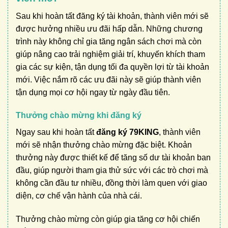
Sau khi hoàn tất
đăng ký tài khoản
, thành viên mới sẽ
được hưởng nhiều ưu đãi hấp dẫn. Những chương
trình này không chỉ gia tăng ngân sách chơi mà còn
giúp nâng cao trải nghiệm giải trí, khuyến khích tham
gia các sự kiện, tận dụng tối đa quyền lợi từ tài khoản
mới. Việc nắm rõ các ưu đãi này sẽ giúp thành viên
tận dụng mọi cơ hội ngay từ ngày đầu tiên.
Thưởng chào mừng khi đăng ký
Ngay sau khi hoàn tất
đăng ký 79KING
, thành viên
mới sẽ nhận thưởng chào mừng đặc biệt. Khoản
thưởng này được thiết kế để tăng số dư tài khoản ban
đầu, giúp người tham gia thử sức với các trò chơi mà
không cần đầu tư nhiều, đồng thời làm quen với giao
diện, cơ chế vận hành của nhà cái.
Thưởng chào mừng còn giúp gia tăng cơ hội chiến