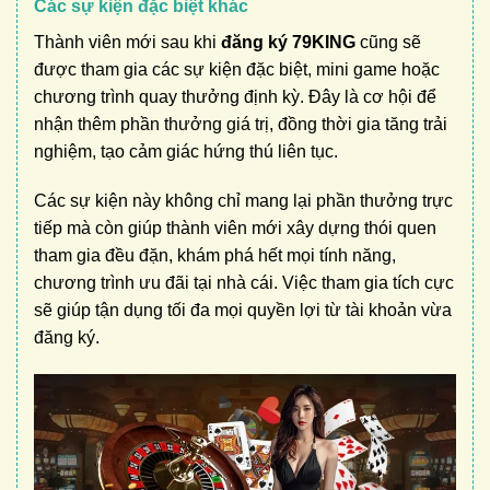
Các sự kiện đặc biệt khác
Thành viên mới sau khi
đăng ký 79KING
cũng sẽ
được tham gia các sự kiện đặc biệt, mini game hoặc
chương trình quay thưởng định kỳ. Đây là cơ hội để
nhận thêm phần thưởng giá trị, đồng thời gia tăng trải
nghiệm, tạo cảm giác hứng thú liên tục.
Các sự kiện này không chỉ mang lại phần thưởng trực
tiếp mà còn giúp thành viên mới xây dựng thói quen
tham gia đều đặn, khám phá hết mọi tính năng,
chương trình ưu đãi tại nhà cái. Việc tham gia tích cực
sẽ giúp tận dụng tối đa mọi quyền lợi từ tài khoản vừa
đăng ký.