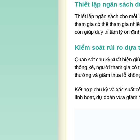
Thiết lập ngân sách 
Thiết lập ngân sách cho mỗi 
tham gia có thể tham gia nhiề
còn giúp duy trì tâm lý ổn địn
Kiểm soát rủi ro dựa 
Quan sát chu kỳ xuất hiện gi
thống kê, người tham gia có
thưởng và giảm thua lỗ khô
Kết hợp chu kỳ và xác suất c
linh hoạt, dự đoán vừa giảm r