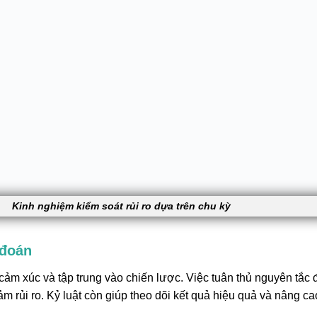
Kinh nghiệm kiểm soát rủi ro dựa trên chu kỳ
 đoán
t cảm xúc và tập trung vào chiến lược. Việc tuân thủ nguyên tắc
iảm rủi ro. Kỷ luật còn giúp theo dõi kết quả hiệu quả và nâng ca