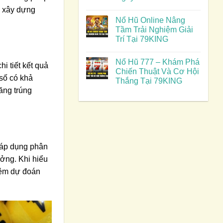
ó xây dựng
Nổ Hũ Online Nâng
Tầm Trải Nghiệm Giải
Trí Tại 79KING
Nổ Hũ 777 – Khám Phá
i tiết kết quả
Chiến Thuật Và Cơ Hội
số có khả
Thắng Tại 79KING
ăng trúng
c áp dụng phân
ưởng. Khi hiểu
hiệm dự đoán