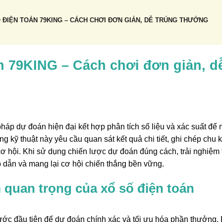
 ĐIỆN TOÁN 79KING – CÁCH CHƠI ĐƠN GIẢN, DỄ TRÚNG THƯỞNG
n 79KING – Cách chơi đơn giản, d
áp dự đoán hiện đại kết hợp phân tích số liệu và xác suất để 
g kỹ thuật này yêu cầu quan sát kết quả chi tiết, ghi chép chu k
 cơ hội. Khi sử dụng chiến lược dự đoán đúng cách, trải nghiệm
ấp dẫn và mang lại cơ hội chiến thắng bền vững.
 quan trọng của xổ số điện toán
ước đầu tiên để dự đoán chính xác và tối ưu hóa phần thưởng