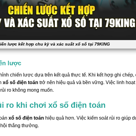
iến lược kết hợp chu kỳ và xác suất xổ số tại 79KING
iến lược
hỉnh chiến lược dựa trên kết quả thực tế. Khi kết hợp ghi chép,
án
xổ số điện toán
trở nên hiệu quả và bền vững. Việc linh hoạt 
rủi ro không mong muốn.
i ro khi chơi xổ số điện toán
đoán
xổ số điện toán
hiệu quả hơn. Việc kiểm soát rủi ro giúp du
 hội thắng thưởng.