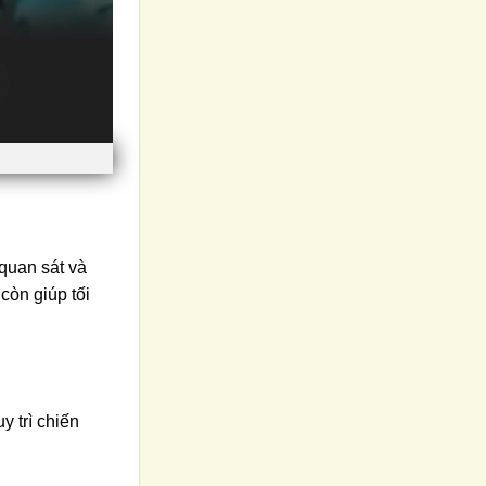
 quan sát và
còn giúp tối
y trì chiến