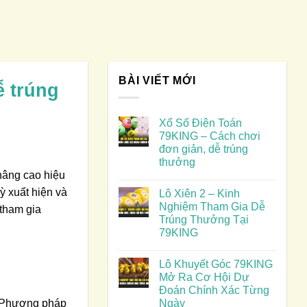
BÀI VIẾT MỚI
ễ trúng
Xổ Số Điện Toán
79KING – Cách chơi
đơn giản, dễ trúng
thưởng
nâng cao hiệu
ỳ xuất hiện và
Lô Xiên 2 – Kinh
Nghiệm Tham Gia Dễ
 tham gia
Trúng Thưởng Tại
79KING
Lô Khuyết Góc 79KING
Mở Ra Cơ Hội Dự
Đoán Chính Xác Từng
Ngày
. Phương pháp