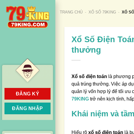
Bỏ
qua
TRANG CHỦ
-
XỔ SỐ 79KING
-
XỔ SỐ
nội
dung
Xổ Số Điện Toá
thưởng
Xổ số điện toán
là phương ph
quả trúng thưởng. Việc áp dụn
quản lý vốn hợp lý để tối ưu
ĐĂNG KÝ
79KING
trở nên kịch tính, h
ĐĂNG NHẬP
Khái niệm và tầm
Hiểu rõ
xổ số điện toán
là b