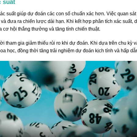
c suất
ác suất giúp dự đoán các con số chuẩn xác hơn. Việc quan sát k
n và đưa ra chiến lược dài hạn. Khi kết hợp phân tích xác suất, 
óa cơ hội thắng thưởng và tăng tính chiến thuật.
 tham gia giảm thiểu rủi ro khi dự đoán. Khi dựa trên chu kỳ v
oa học, đồng thời tăng trải nghiệm dự đoán kịch tính và hấp dẫ