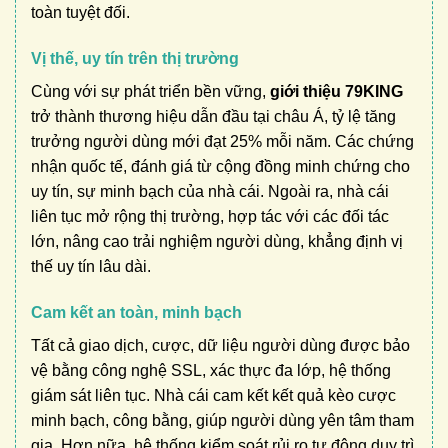
toàn tuyệt đối.
Vị thế, uy tín trên thị trường
Cùng với sự phát triển bền vững,
giới thiệu 79KING
trở thành thương hiệu dẫn đầu tại châu Á, tỷ lệ tăng
trưởng người dùng mới đạt 25% mỗi năm. Các chứng
nhận quốc tế, đánh giá từ cộng đồng minh chứng cho
uy tín, sự minh bạch của nhà cái. Ngoài ra, nhà cái
liên tục mở rộng thị trường, hợp tác với các đối tác
lớn, nâng cao trải nghiệm người dùng, khẳng định vị
thế uy tín lâu dài.
Cam kết an toàn, minh bạch
Tất cả giao dịch, cược, dữ liệu người dùng được bảo
vệ bằng công nghệ SSL, xác thực đa lớp, hệ thống
giám sát liên tục. Nhà cái cam kết kết quả kèo cược
minh bạch, công bằng, giúp người dùng yên tâm tham
gia. Hơn nữa, hệ thống kiểm soát rủi ro tự động duy trì