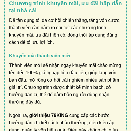
Chương trình khuyến mãi, ưu đãi hấp dẫn
tại nhà cái
Để tận dụng tối đa cơ hội chiến thắng, tăng vốn cược,
thành viên cần nắm rõ chi tiết các chương trình
khuyến mãi, ưu đãi hiện có, đồng thời áp dụng đúng
cách để tối ưu lợi ích.
Khuyến mãi thành viên mới
Thành viên mới sẽ nhận ngay khuyến mãi chào mừng
lên đến 100% giá trị nạp tiền đầu tiên, giúp tăng vốn
ban đầu, mở rộng cơ hội trải nghiệm nhiều sản phẩm
giải trí. Chương trình được thiết kế minh bạch, có
hướng dẫn cụ thể để đảm bảo người dùng nhận
thưởng đầy đủ.
Ngoài ra,
giới thiệu 79KING
cung cấp các bước
hướng dẫn chi tiết cách nhận thưởng, điều kiện áp
dụng, quản lý vốn hiệu quả. Điều này không chỉ giúp