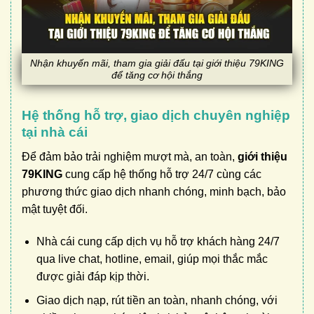
Nhận khuyến mãi, tham gia giải đấu tại giới thiệu 79KING
để tăng cơ hội thắng
Hệ thống hỗ trợ, giao dịch chuyên nghiệp
tại nhà cái
Để đảm bảo trải nghiệm mượt mà, an toàn,
giới thiệu
79KING
cung cấp hệ thống hỗ trợ 24/7 cùng các
phương thức giao dịch nhanh chóng, minh bạch, bảo
mật tuyệt đối.
Nhà cái cung cấp dịch vụ hỗ trợ khách hàng 24/7
qua live chat, hotline, email, giúp mọi thắc mắc
được giải đáp kịp thời.
Giao dịch nạp, rút tiền an toàn, nhanh chóng, với