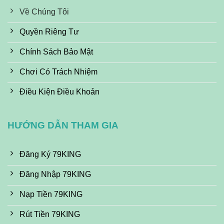
Về Chúng Tôi
Quyền Riêng Tư
Chính Sách Bảo Mật
Chơi Có Trách Nhiệm
Điều Kiện Điều Khoản
HƯỚNG DẪN THAM GIA
Đăng Ký 79KING
Đăng Nhập 79KING
Nạp Tiền 79KING
Rút Tiền 79KING