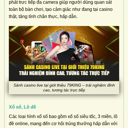
phát trực tiếp đa camera giúp người dùng quan sát
toàn bộ bàn chơi, tạo cảm giác như đang tại casino
thật, tăng tính chân thực, hấp dẫn.
Sảnh casino live tại giới thiệu 79KING – trải nghiệm đỉnh
cao, tương tác trực tiếp
Xổ số, Lô đề
Các loại hình xổ số bao gồm xổ số siêu tốc, 3 miền, lô
đề online, mang đến cơ hội trúng thưởng hấp dẫn với