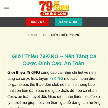
Bỏ
qua
nội
dung
ĐĂNG KÝ
ĐĂNG NHẬP
TRANG CHỦ
-
GIỚI THIỆU 79KING
Giới Thiệu 79KING – Nền Tảng Cá
Cược Đỉnh Cao, An Toàn
Giới thiệu 79KING
cung cấp cái nhìn chi tiết về nền
tảng cá cược trực tuyến
79KING
một cách toàn diện,
từ game bài, thể thao đến slot, nổ hũ. Hệ thống bảo
mật tiên tiến đảm bảo mọi giao dịch, dữ liệu cá nhân
được an toàn tuyệt đối. Giao diện thân thiện, tốc độ xử
lý mượt mà giúp hội viên tham gia dễ dàng, tận hưởng