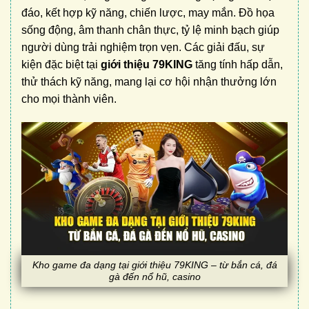
đáo, kết hợp kỹ năng, chiến lược, may mắn. Đồ họa
sống động, âm thanh chân thực, tỷ lệ minh bạch giúp
người dùng trải nghiệm trọn vẹn. Các giải đấu, sự
kiện đặc biệt tại
giới thiệu 79KING
tăng tính hấp dẫn,
thử thách kỹ năng, mang lại cơ hội nhận thưởng lớn
cho mọi thành viên.
Kho game đa dạng tại giới thiệu 79KING – từ bắn cá, đá
gà đến nổ hũ, casino