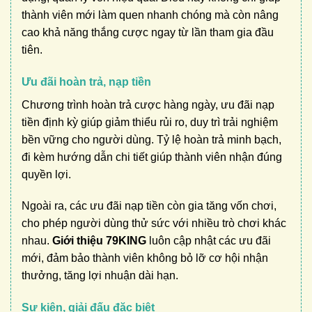
thành viên mới làm quen nhanh chóng mà còn nâng
cao khả năng thắng cược ngay từ lần tham gia đầu
tiên.
Ưu đãi hoàn trả, nạp tiền
Chương trình hoàn trả cược hàng ngày, ưu đãi nạp
tiền định kỳ giúp giảm thiểu rủi ro, duy trì trải nghiệm
bền vững cho người dùng. Tỷ lệ hoàn trả minh bạch,
đi kèm hướng dẫn chi tiết giúp thành viên nhận đúng
quyền lợi.
Ngoài ra, các ưu đãi nạp tiền còn gia tăng vốn chơi,
cho phép người dùng thử sức với nhiều trò chơi khác
nhau.
Giới thiệu 79KING
luôn cập nhật các ưu đãi
mới, đảm bảo thành viên không bỏ lỡ cơ hội nhận
thưởng, tăng lợi nhuận dài hạn.
Sự kiện, giải đấu đặc biệt