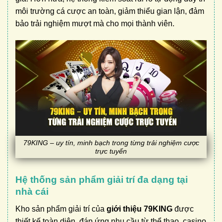
môi trường cá cược an toàn, giảm thiểu gian lận, đảm
bảo trải nghiệm mượt mà cho mọi thành viên.
79KING – uy tín, minh bạch trong từng trải nghiệm cược
trực tuyến
Hệ thống sản phẩm giải trí đa dạng tại
nhà cái
Kho sản phẩm giải trí của
giới thiệu 79KING
được
thiết kế toàn diện, đáp ứng nhu cầu từ thể thao, casino