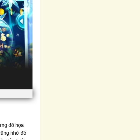
ứng đồ họa
cũng nhờ đó