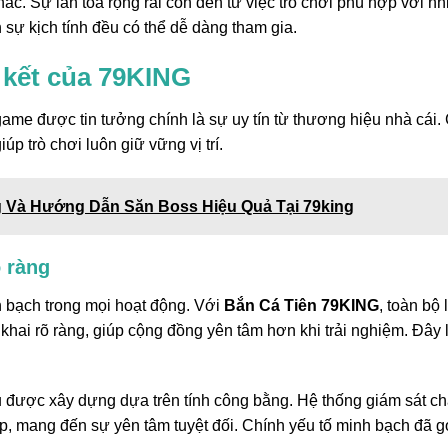
c. Sự lan tỏa rộng rãi còn đến từ việc trò chơi phù hợp với nhi
h sự kịch tính đều có thể dễ dàng tham gia.
 kết của 79KING
game được tin tưởng chính là sự uy tín từ thương hiệu nhà cái
.
úp trò chơi luôn giữ vững vị trí.
 Và Hướng Dẫn Săn Boss Hiệu Quả Tại 79king
 ràng
h bạch trong mọi hoạt động. Với
Bắn Cá Tiên 79KING
, toàn bộ 
ai rõ ràng, giúp cộng đồng yên tâm hơn khi trải nghiệm. Đây l
u được xây dựng dựa trên tính công bằng. Hệ thống giám sát c
ệp, mang đến sự yên tâm tuyệt đối. Chính yếu tố minh bạch đã 