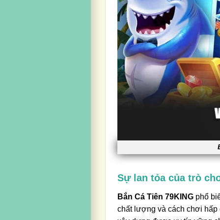
Sự lan tỏa của trò chơ
Bắn Cá Tiên 79KING
phổ biế
chất lượng và cách chơi hấp 