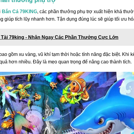
i
Bắn Cá 79KING
, các phần thưởng phụ trợ xuất hiện khá thư
g giúp tích lũy nhanh hơn. Tận dụng đúng lúc sẽ giúp tối ưu hó
 Tài 79king - Nhận Ngay Các Phần Thưởng Cực Lớn
o gồm xu vàng, vũ khí tạm thời hoặc tính năng đặc biệt. Khi k
 quả hơn nhiều. Đây là mẹo quan trọng để nâng cao thành tích.