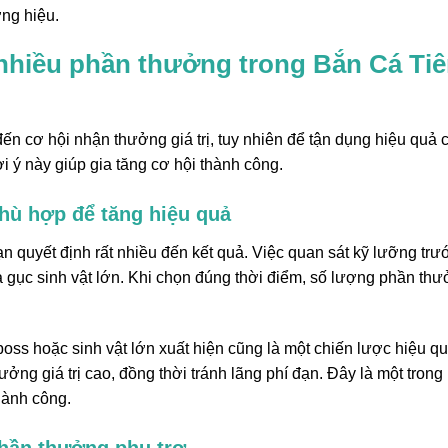
ng hiệu.
hiều phần thưởng trong Bắn Cá Ti
ến cơ hội nhận thưởng giá trị, tuy nhiên để tận dụng hiệu quả
 ý này giúp gia tăng cơ hội thành công.
hù hợp để tăng hiệu quả
n quyết định rất nhiều đến kết quả. Việc quan sát kỹ lưỡng trư
 gục sinh vật lớn. Khi chọn đúng thời điểm, số lượng phần th
oss hoặc sinh vật lớn xuất hiện cũng là một chiến lược hiệu qu
ởng giá trị cao, đồng thời tránh lãng phí đạn. Đây là một tro
hành công.
phần thưởng phụ trợ