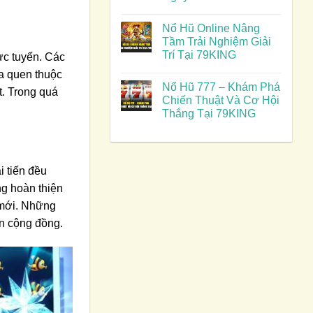
Nổ Hũ Online Nâng
Tầm Trải Nghiệm Giải
Trí Tại 79KING
ực tuyến. Các
ừa quen thuộc
Nổ Hũ 777 – Khám Phá
t. Trong quá
Chiến Thuật Và Cơ Hội
Thắng Tại 79KING
i tiến đều
ng hoàn thiện
 mới. Những
ến cộng đồng.