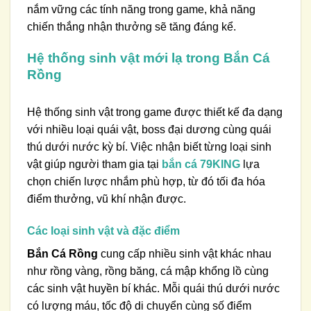
nắm vững các tính năng trong game, khả năng
chiến thắng nhận thưởng sẽ tăng đáng kể.
Hệ thống sinh vật mới lạ trong Bắn Cá
Rồng
Hệ thống sinh vật trong game được thiết kế đa dạng
với nhiều loại quái vật, boss đại dương cùng quái
thú dưới nước kỳ bí. Việc nhận biết từng loại sinh
vật giúp người tham gia tại
bắn cá
79KING
lựa
chọn chiến lược nhắm phù hợp, từ đó tối đa hóa
điểm thưởng, vũ khí nhận được.
Các loại sinh vật và đặc điểm
Bắn Cá Rồng
cung cấp nhiều sinh vật khác nhau
như rồng vàng, rồng băng, cá mập khổng lồ cùng
các sinh vật huyền bí khác. Mỗi quái thú dưới nước
có lượng máu, tốc độ di chuyển cùng số điểm