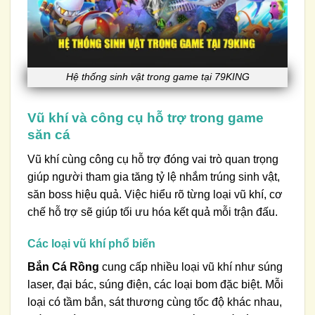
Hệ thống sinh vật trong game tại 79KING
Vũ khí và công cụ hỗ trợ trong game
săn cá
Vũ khí cùng công cụ hỗ trợ đóng vai trò quan trọng
giúp người tham gia tăng tỷ lệ nhắm trúng sinh vật,
săn boss hiệu quả. Việc hiểu rõ từng loại vũ khí, cơ
chế hỗ trợ sẽ giúp tối ưu hóa kết quả mỗi trận đấu.
Các loại vũ khí phổ biến
Bắn Cá Rồng
cung cấp nhiều loại vũ khí như súng
laser, đại bác, súng điện, các loại bom đặc biệt. Mỗi
loại có tầm bắn, sát thương cùng tốc độ khác nhau,