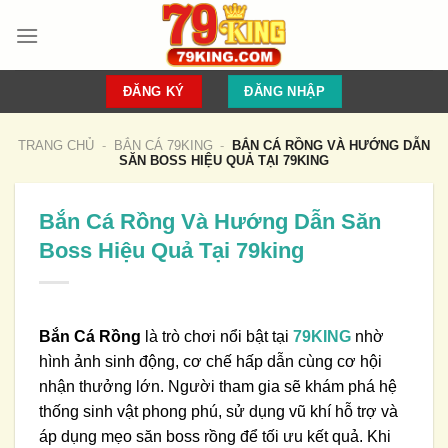
Bỏ
qua
nội
dung
ĐĂNG KÝ
ĐĂNG NHẬP
TRANG CHỦ
-
BẮN CÁ 79KING
-
BẮN CÁ RỒNG VÀ HƯỚNG DẪN
SĂN BOSS HIỆU QUẢ TẠI 79KING
Bắn Cá Rồng Và Hướng Dẫn Săn
Boss Hiệu Quả Tại 79king
Bắn Cá Rồng
là trò chơi nổi bật tại
79KING
nhờ
hình ảnh sinh động, cơ chế hấp dẫn cùng cơ hội
nhận thưởng lớn. Người tham gia sẽ khám phá hệ
thống sinh vật phong phú, sử dụng vũ khí hỗ trợ và
áp dụng mẹo săn boss rồng để tối ưu kết quả. Khi