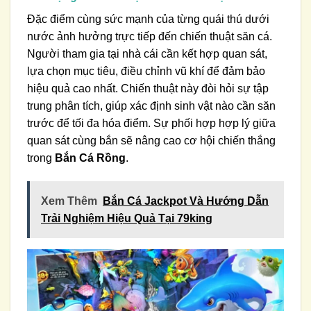
Đặc điểm cùng sức mạnh của từng quái thú dưới
nước ảnh hưởng trực tiếp đến chiến thuật săn cá.
Người tham gia tại nhà cái cần kết hợp quan sát,
lựa chọn mục tiêu, điều chỉnh vũ khí để đảm bảo
hiệu quả cao nhất. Chiến thuật này đòi hỏi sự tập
trung phân tích, giúp xác định sinh vật nào cần săn
trước để tối đa hóa điểm. Sự phối hợp hợp lý giữa
quan sát cùng bắn sẽ nâng cao cơ hội chiến thắng
trong
Bắn Cá Rồng
.
Xem Thêm
Bắn Cá Jackpot Và Hướng Dẫn
Trải Nghiệm Hiệu Quả Tại 79king