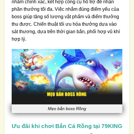
nhắm chính xác, kết hợp công cụ hỗ trợ để nhận
phần thưởng tối đa. Việc nhắm đúng điểm yếu của
boss giúp tăng số lượng vật phẩm và điểm thưởng
thu được. Chiến thuật tối ưu hóa thưởng dựa vào
sát thương, dựa trên thời gian bắn, phối hợp vũ khí
hợp lý.
Mẹo bắn boss Rồng
Ưu đãi khi chơi Bắn Cá Rồng tại 79KING