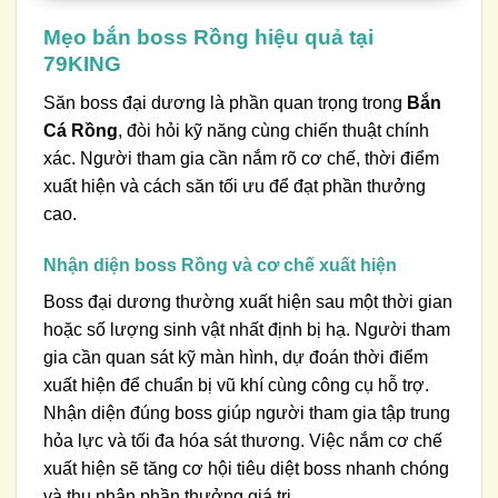
Mẹo bắn boss Rồng hiệu quả tại
79KING
Săn boss đại dương là phần quan trọng trong
Bắn
Cá Rồng
, đòi hỏi kỹ năng cùng chiến thuật chính
xác. Người tham gia cần nắm rõ cơ chế, thời điểm
xuất hiện và cách săn tối ưu để đạt phần thưởng
cao.
Nhận diện boss Rồng và cơ chế xuất hiện
Boss đại dương thường xuất hiện sau một thời gian
hoặc số lượng sinh vật nhất định bị hạ. Người tham
gia cần quan sát kỹ màn hình, dự đoán thời điểm
xuất hiện để chuẩn bị vũ khí cùng công cụ hỗ trợ.
Nhận diện đúng boss giúp người tham gia tập trung
hỏa lực và tối đa hóa sát thương. Việc nắm cơ chế
xuất hiện sẽ tăng cơ hội tiêu diệt boss nhanh chóng
và thu nhận phần thưởng giá trị.