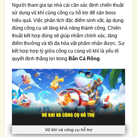
Người tham gia tại nhà cái cần xác định chiến thuật
sử dụng vũ khí cùng công cụ hỗ trợ để săn boss
hiệu quả. Việc phân tích đặc điểm sinh vật, áp dụng
đúng công cụ sẽ tăng khả năng thành công. Chiến
thuật kết hợp đúng sẽ giúp nhắm chính xác, tăng
điểm thưởng và tối đa hóa vật phẩm nhận được. Sự
kết hợp hợp lý giữa công cụ cùng vũ khí là yếu tố
quyết định thắng lợi trong
Bắn Cá Rồng
.
Vũ khí và công cụ hỗ trợ