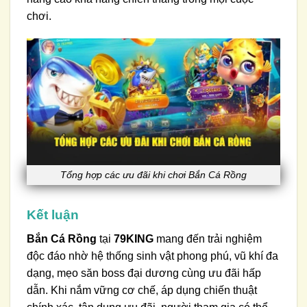
chơi.
Tổng hợp các ưu đãi khi chơi Bắn Cá Rồng
Kết luận
Bắn Cá Rồng
tại
79KING
mang đến trải nghiệm
độc đáo nhờ hệ thống sinh vật phong phú, vũ khí đa
dạng, mẹo săn boss đại dương cùng ưu đãi hấp
dẫn. Khi nắm vững cơ chế, áp dụng chiến thuật